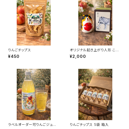
りんごチップス
オリジナル起き上がり人形 こぎ
りんご
¥450
¥2,000
ラベルオーダー可りんごジュー
りんごチップス ５袋 箱入
ス 1000ml ※オリジナルラベ