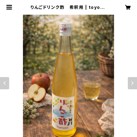
りんごドリンク酢 希釈用 | toyona
ka_farm