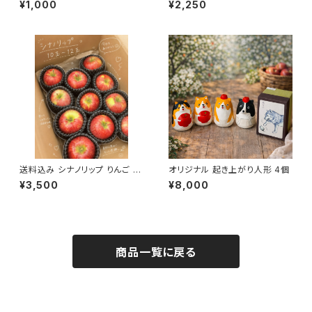
¥1,000
¥2,250
ル
送料込み シナノリップ りんご 10
オリジナル 起き上がり人形 4個
個〜12個
¥3,500
¥8,000
商品一覧に戻る