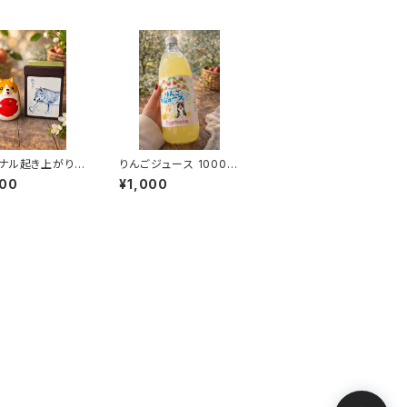
ナル起き上がり人
りんごジュース 1000m
ぎりんご
l １本
000
¥1,000