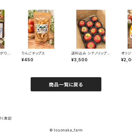
上がり人
りんごチップス
送料込み シナノリップ
オリジ
りんご 10個〜12個
形 こ
¥450
¥3,500
¥2,
商品一覧に戻る
づく表記
© toyonaka_farm