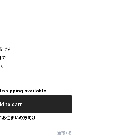
酸です
用で
い、
l shipping available
d to cart
にお住まいの方向け
通報する