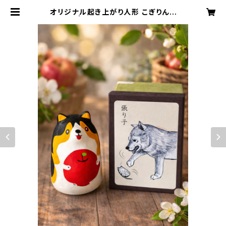
オリジナル起き上がり人形 こぎりんご
| toyonaka_farm