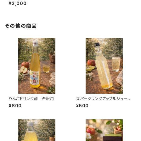
りんご
¥2,000
その他の商品
りんごドリンク酢 希釈用
スパークリングアップルジュー
ス 210ml
¥800
¥500