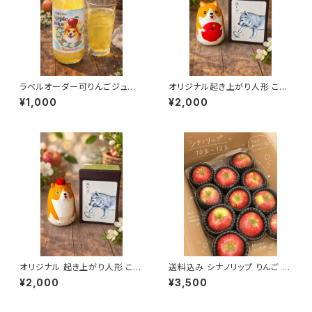
ラベルオーダー可りんごジュー
オリジナル起き上がり人形 こぎ
ス 1000ml ※オリジナルラベ
りんご
¥1,000
¥2,000
ル
オリジナル 起き上がり人形 こぎ
送料込み シナノリップ りんご 10
りんご
個〜12個
¥2,000
¥3,500